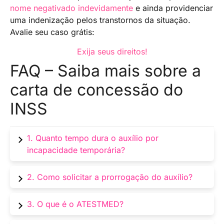
nome negativado indevidamente
e ainda providenciar
uma indenização pelos transtornos da situação.
Avalie seu caso grátis:
Exija seus direitos!
FAQ – Saiba mais sobre a
carta de concessão do
INSS
1. Quanto tempo dura o auxílio por
incapacidade temporária?
A duração varia conforme a avaliação médica,
2. Como solicitar a prorrogação do auxílio?
podendo ser de 30 a 180 dias, com
possibilidade de prorrogação
A prorrogação deve ser solicitada nos últimos
3. O que é o ATESTMED?
15 dias do benefício, via Meu INSS ou Central
135.