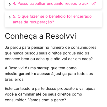
É a concessão do auxílio por análise
4. Posso trabalhar enquanto recebo o auxílio?
documental, sem necessidade de perícia
presencial, com duração máxima de 180 dias.
Não. O exercício de atividade remunerada
5. O que fazer se o benefício for encerrado
durante o recebimento do benefício pode levar
antes da recuperação?
à suspensão
Solicite nova avaliação médica ou recorra
Conheça a Resolvvi
administrativamente para reativar o benefício.
Já parou para pensar no número de consumidores
que nunca buscou seus direitos porque não os
conhece bem ou acha que não vai dar em nada?
A Resolvvi é uma startup que tem como
missão
garantir o acesso à justiça
para todos os
brasileiros.
Este conteúdo é parte desse propósito e vai ajudar
você a caminhar até os seus direitos como
consumidor. Vamos com a gente?