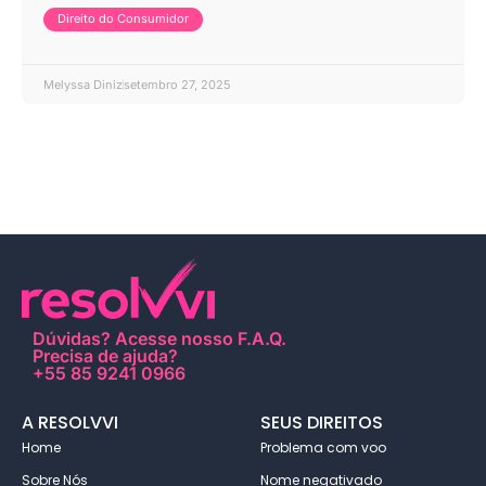
Direito do Consumidor
Melyssa Diniz
setembro 27, 2025
Dúvidas?
Acesse nosso F.A.Q
.
Precisa de ajuda?
+55 85 9241 0966
A RESOLVVI
SEUS DIREITOS
Home
Problema com voo
Sobre Nós
Nome negativado