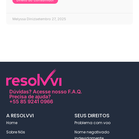
Direito do Consumidor
Melyssa Diniz
setembro 27, 2025
Dúvidas?
Acesse nosso F.A.Q
.
Precisa de ajuda?
+55 85 9241 0966
A RESOLVVI
SEUS DIREITOS
Home
Problema com voo
Sobre Nós
Nome negativado
indevidamente