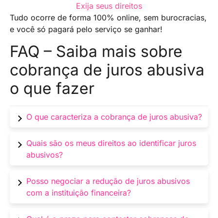
Exija seus direitos
Tudo ocorre de forma 100% online, sem burocracias,
e você só pagará pelo serviço se ganhar!
FAQ – Saiba mais sobre
cobrança de juros abusiva
o que fazer
O que caracteriza a cobrança de juros abusiva?
Juros que ultrapassam os limites legais
Quais são os meus direitos ao identificar juros
estabelecidos, tornando a cobrança excessiva
abusivos?
e injusta.
O consumidor tem o direito de contestar a
Posso negociar a redução de juros abusivos
cobrança, buscar a regularização da situação
com a instituição financeira?
e, se necessário, recorrer à justiça.
Sim, muitas instituições estão abertas à