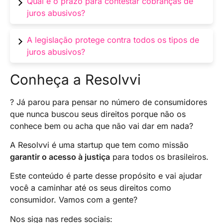
Qual é o prazo para contestar cobranças de
negociação. Explicaremos como abordar essa
juros abusivos?
questão de maneira eficaz.
Os prazos variam, mas é crucial agir
A legislação protege contra todos os tipos de
rapidamente para garantir uma solução mais
juros abusivos?
eficaz.
Resposta: Exploraremos as principais leis e
Conheça a Resolvvi
regulamentações relacionadas à proteção do
consumidor contra cobranças indevidas.
? Já parou para pensar no número de consumidores
que nunca buscou seus direitos porque não os
conhece bem ou acha que não vai dar em nada?
A Resolvvi é uma startup que tem como missão
garantir o acesso à justiça
para todos os brasileiros.
Este conteúdo é parte desse propósito e vai ajudar
você a caminhar até os seus direitos como
consumidor. Vamos com a gente?
Nos siga nas redes sociais: