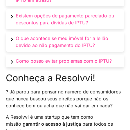
IPTU em atraso?
de propriedade.
Geralmente, o atraso gera notificações e
Existem opções de pagamento parcelado ou
prazos para pagamento antes de medidas mais
descontos para dívidas de IPTU?
drásticas.
Sim, muitas prefeituras oferecem opções de
O que acontece se meu imóvel for a leilão
parcelamento e, em alguns casos, descontos
devido ao não pagamento do IPTU?
para pagamento à vista.
Seu imóvel pode ser leiloado para quitar a
Como posso evitar problemas com o IPTU?
dívida de IPTU, resultando na perda da
propriedade.
Mantenha-se informado sobre os prazos,
Conheça a Resolvvi!
pague em dia, busque isenções e consulte um
advogado se necessário para evitar problemas
? Já parou para pensar no número de consumidores
futuros.
que nunca buscou seus direitos porque não os
conhece bem ou acha que não vai dar em nada?
A Resolvvi é uma startup que tem como
missão
garantir o acesso à justiça
para todos os