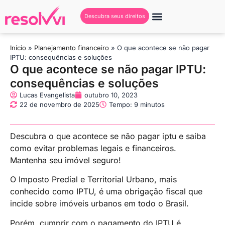
Descubra seus direitos
Conheça a Resolvvi
Seja um Creator
Início
»
Planejamento financeiro
»
O que acontece se não pagar
IPTU: consequências e soluções
O que acontece se não pagar IPTU:
consequências e soluções
Lucas Evangelista
outubro 10, 2023
22 de novembro de 2025
Tempo: 9 minutos
Descubra o que acontece se não pagar iptu e saiba
como evitar problemas legais e financeiros.
Mantenha seu imóvel seguro!
O Imposto Predial e Territorial Urbano, mais
conhecido como IPTU, é uma obrigação fiscal que
incide sobre imóveis urbanos em todo o Brasil.
Porém, cumprir com o pagamento do IPTU é