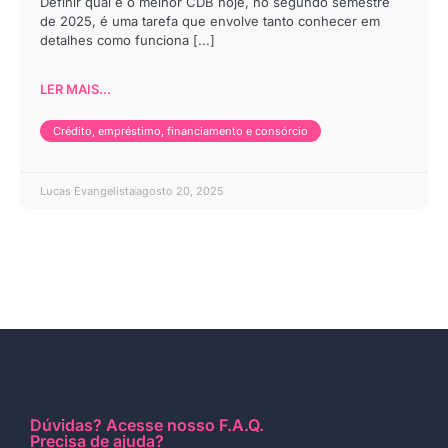
Definir qual é o melhor CDB hoje, no segundo semestre
de 2025, é uma tarefa que envolve tanto conhecer em
detalhes como funciona [...]
LER MAIS...
Crédito, empréstimo, financiamento e consórcio
Lucas Evangelista
agosto 20, 2025
Dúvidas?
Acesse nosso F.A.Q
.
Precisa de ajuda?